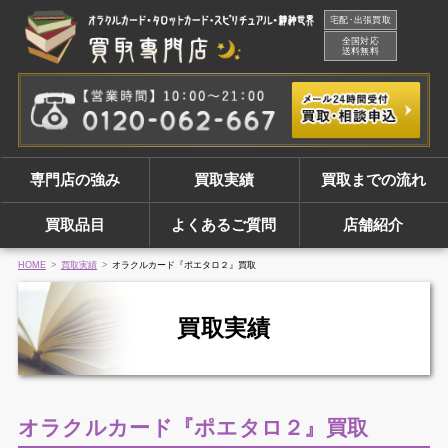
宅配･出張買取
全国対応
送料無料
専門店の強み
買取実績
買取までの流れ
買取品目
よくあるご質問
店舗紹介
HOME
買取実績
オラクルカード『ポエタロ２』買取
買取実績
オラクルカード『ポエタロ２』買取